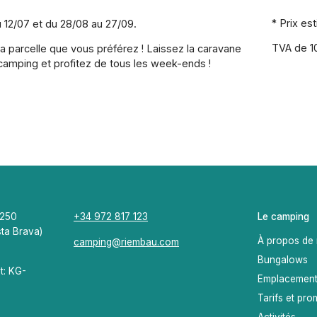
* Prix e
 12/07 et du 28/08 au 27/09.
TVA de 10
la parcelle que vous préférez ! Laissez la caravane
amping et profitez de tous les week-ends !
7250
+34 972 817 123
Le camping
sta Brava)
À propos de
camping@riembau.com
Bungalows
t: KG-
Emplacemen
Tarifs et pro