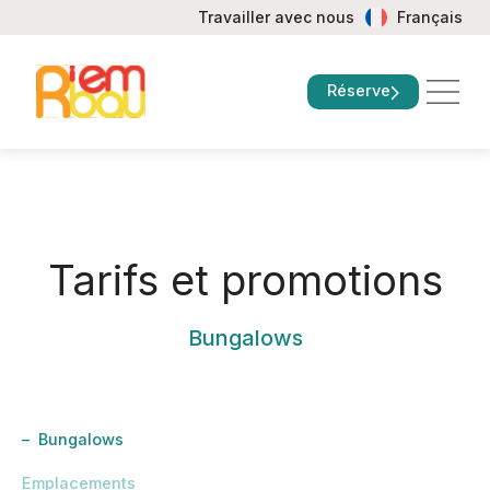
Travailler avec nous
Français
Réserve
À propos de nous
Tarifs et pro
Questions fré
Tarifs et promotions
Bungalows
Bungalows
Emplacements