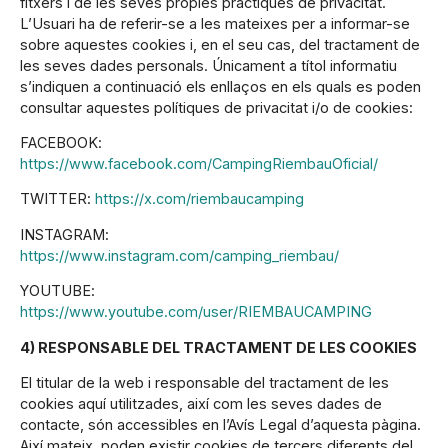
fitxers i de les seves pròpies pràctiques de privacitat.
L’Usuari ha de referir-se a les mateixes per a informar-se
sobre aquestes cookies i, en el seu cas, del tractament de
les seves dades personals. Únicament a títol informatiu
s’indiquen a continuació els enllaços en els quals es poden
consultar aquestes polítiques de privacitat i/o de cookies:
FACEBOOK:
https://www.facebook.com/CampingRiembauOficial/
TWITTER:
https://x.com/riembaucamping
INSTAGRAM:
https://www.instagram.com/camping_riembau/
YOUTUBE:
https://www.youtube.com/user/RIEMBAUCAMPING
4) RESPONSABLE DEL TRACTAMENT DE LES COOKIES
El titular de la web i responsable del tractament de les
cookies aquí utilitzades, així com les seves dades de
contacte, són accessibles en l’Avís Legal d’aquesta pàgina.
Així mateix, poden existir cookies de tercers diferents del