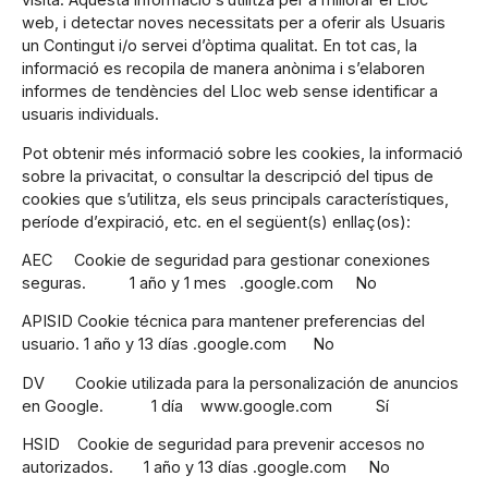
web, i detectar noves necessitats per a oferir als Usuaris
un Contingut i/o servei d’òptima qualitat. En tot cas, la
informació es recopila de manera anònima i s’elaboren
informes de tendències del Lloc web sense identificar a
usuaris individuals.
Pot obtenir més informació sobre les cookies, la informació
sobre la privacitat, o consultar la descripció del tipus de
cookies que s’utilitza, els seus principals característiques,
període d’expiració, etc. en el següent(s) enllaç(os):
AEC Cookie de seguridad para gestionar conexiones
seguras. 1 año y 1 mes .google.com No
APISID Cookie técnica para mantener preferencias del
usuario. 1 año y 13 días .google.com No
DV Cookie utilizada para la personalización de anuncios
en Google. 1 día www.google.com Sí
HSID Cookie de seguridad para prevenir accesos no
autorizados. 1 año y 13 días .google.com No