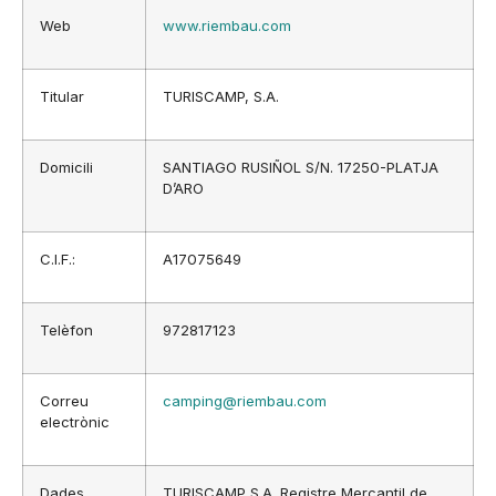
Web
www.riembau.com
Titular
TURISCAMP, S.A.
Domicili
SANTIAGO RUSIÑOL S/N. 17250-PLATJA
D’ARO
C.I.F.:
A17075649
Telèfon
972817123
Correu
camping@riembau.com
electrònic
Dades
TURISCAMP S.A. Registre Mercantil de