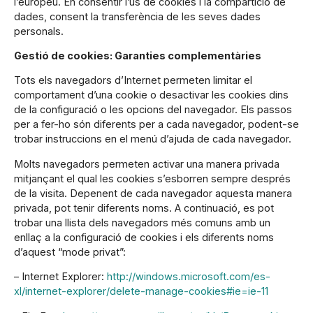
l’europeu. En consentir l’ús de cookies i la compartició de
dades, consent la transferència de les seves dades
personals.
Gestió de cookies: Garanties complementàries
Tots els navegadors d’Internet permeten limitar el
comportament d’una cookie o desactivar les cookies dins
de la configuració o les opcions del navegador. Els passos
per a fer-ho són diferents per a cada navegador, podent-se
trobar instruccions en el menú d’ajuda de cada navegador.
Molts navegadors permeten activar una manera privada
mitjançant el qual les cookies s’esborren sempre després
de la visita. Depenent de cada navegador aquesta manera
privada, pot tenir diferents noms. A continuació, es pot
trobar una llista dels navegadors més comuns amb un
enllaç a la configuració de cookies i els diferents noms
d’aquest “mode privat”:
– Internet Explorer:
http://windows.microsoft.com/es-
xl/internet-explorer/delete-manage-cookies#ie=ie-11