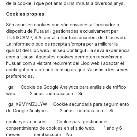
de la cookie, i que pot anar d’uns minuts a diversos anys.
Cookies propies
Són aquelles cookies que són enviades a l’ordinador o
dispositiu de l’Usuari i gestionades exclusivament per
TURISCAMP, S.A. per al millor funcionament del Lloc web.
La informació que es recapta s’empra per a millorar la
qualitat del Lloc web i el seu Contingut i la seva experiència
com a Usuari. Aquestes cookies permeten reconèixer a
l’Usuari com a visitant recurrent del Lloc web i adaptar el
contingut per a oferir-li continguts que s’ajustin a les seves
preferències.
_ga Cookie de Google Analytics para análisis de tráfico
web. 2 años .riembau.com Sí
_ga_X9MYMZJLYW Cookie secundaria para seguimiento
de Google Analytics. 2 años .riembau.com Sí
cookieyes-consent Cookie para gestionar el
consentimiento de cookies en el sitio web. 1 año y 6
meses riembau.com No