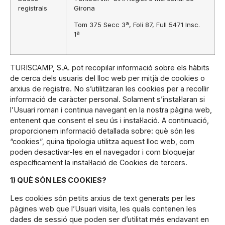
registrals
Girona
Tom 375 Secc 3ª, Foli 87, Full 5471 Insc.
1ª
TURISCAMP, S.A. pot recopilar informació sobre els hàbits
de cerca dels usuaris del lloc web per mitjà de cookies o
arxius de registre. No s’utilitzaran les cookies per a recollir
informació de caràcter personal. Solament s’instal·laran si
l’Usuari roman i continua navegant en la nostra pàgina web,
entenent que consent el seu ús i instal·lació. A continuació,
proporcionem informació detallada sobre: què són les
“cookies”, quina tipologia utilitza aquest lloc web, com
poden desactivar-les en el navegador i com bloquejar
específicament la instal·lació de Cookies de tercers.
1) QUÈ SÓN LES COOKIES?
Les cookies són petits arxius de text generats per les
pàgines web que l’Usuari visita, les quals contenen les
dades de sessió que poden ser d’utilitat més endavant en