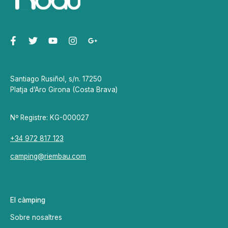
Santiago Rusiñol, s/n. 17250
Platja d’Aro Girona (Costa Brava)
Nº Registre: KG-000027
+34 972 817 123
camping@riembau.com
El càmping
Sobre nosaltres