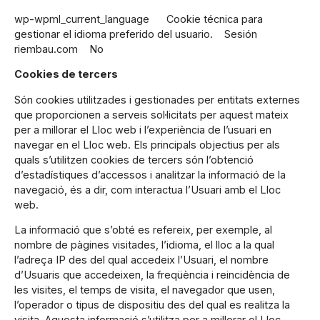
wp-wpml_current_language Cookie técnica para
gestionar el idioma preferido del usuario. Sesión
riembau.com No
Cookies de tercers
Són cookies utilitzades i gestionades per entitats externes
que proporcionen a serveis sol·licitats per aquest mateix
per a millorar el Lloc web i l’experiència de l’usuari en
navegar en el Lloc web. Els principals objectius per als
quals s’utilitzen cookies de tercers són l’obtenció
d’estadístiques d’accessos i analitzar la informació de la
navegació, és a dir, com interactua l’Usuari amb el Lloc
web.
La informació que s’obté es refereix, per exemple, al
nombre de pàgines visitades, l’idioma, el lloc a la qual
l’adreça IP des del qual accedeix l’Usuari, el nombre
d’Usuaris que accedeixen, la freqüència i reincidència de
les visites, el temps de visita, el navegador que usen,
l’operador o tipus de dispositiu des del qual es realitza la
visita. Aquesta informació s’utilitza per a millorar el Lloc