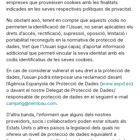
empreses que proveeixen cookies amb les finalitats
indicades en les seves respectives polítiques de privacitat.
No obstant això, tenint en compte que aquests codis no
permeten la identificació de l’Usuari, no seran aplicables els
drets d’accés, rectificació, supressió, oposició, limitació i
portabilitat reconeguts en la normativa de protecció de
dades, tret que l’Usuari sigui capaç d’aportar informació
addicional que permeti vincular la seva identitat amb els
codis identificatius de les seves cookies.
En cas de considerar vulnerat el seu dret a la protecció de
dades, l’usuari podrà interposar una reclamació davant
l’Agència Espanyola de Protecció de Dades (
www.aepd.es
)
o davant el nostre Delegat de Protecció de Dades/
responsable de protecció de dades en el següent e-mail
camping@riembau.com
.
D’altra banda, l’informem que alguns dels nostres
proveïdors, socis i col·laboradors poden estar situats als
Estats Units o altres països la legislació dels quals no
ofereix un nivell de protecció de dades equivalent a