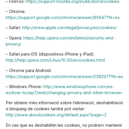
– FireFox:
https://support.mozilla.org/es/kb/Borrarcookies
– Chrome:
https://support.google.com/chrome/answer/95647?hl=es
– Safari:
http://www.apple.com/legal/privacy/es/cookies/
– Opera:
https://help.opera.com/en/latest/security-and-
privacy/
– Safari para iOS (dispositivos iPhone y iPad):
http://help.opera.com/Linux/10.50/en/cookies.html
– Chrome para Android:
https://support.google.com/chrome/answer/2392971?hl=es
– Windows Phone:
http://www.windowsphone.com/es-
es/how-to/wp7/web/changing-privacy-and-other-browser-
Per obtenir més informació sobre l’eliminació, deshabilitació
o bloqueig de cookies també pot visitar:
http://www.aboutcookies.org/default.aspx?page=2
En cas que es deshabilitin les cookies, no podrem mantenir