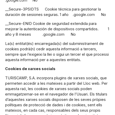
.google.com No
__Secure-3PSIDTS Cookie técnica para gestionar la
duración de sesiones seguras. 1 año .google.com No
__Secure-ENID Cookie de seguridad extendida para
mejorar la autenticación de dispositivos compartidos. 1
año y 8 meses .google.com No
La(s) entitat(és) encarregada(s) del subministrament de
cookies podrà(n) cedir aquesta informació a tercers,
sempre que l’exigeixi la llei o sigui un tercer el que processi
aquesta informació per a aquestes entitats.
Cookies de xarxes socials
TURISCAMP, S.A. incorpora plugins de xarxes socials, que
permeten accedir a les mateixes a partir del Lloc web. Per
aquesta raó, les cookies de xarxes socials poden
emmagatzemar-se en el navegador de l’Usuari. Els titulars
d’aquestes xarxes socials disposen de les seves pròpies
polítiques de protecció de dades i de cookies, sent ells
mateixos, en cada cas, responsables dels seus propis