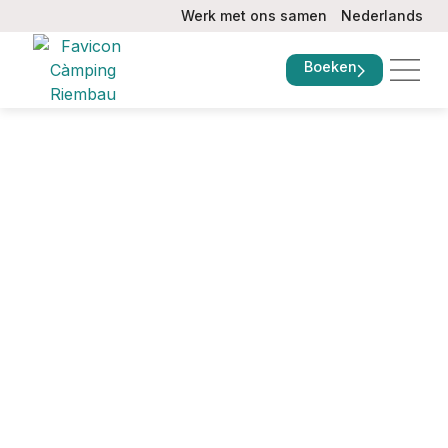
Werk met ons samen
Nederlands
Boeken
Tarieven en a
Veelgestelde vragen