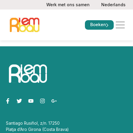
Werk met ons samen
Nederlands
Boeken
Tarieven en a
Veelgestelde vragen
Santiago Rusiñol, z/n. 17250
Platja d’Aro Girona (Costa Brava)