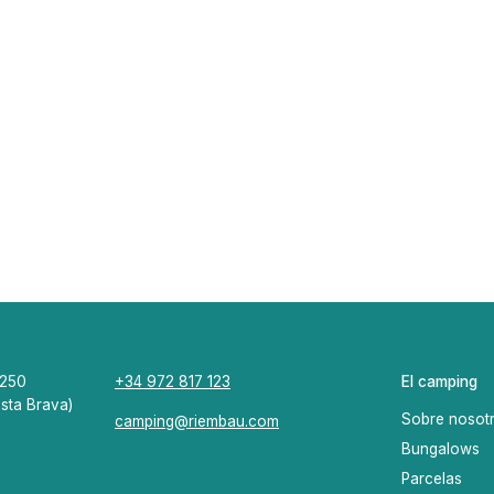
7250
+34 972 817 123
El camping
sta Brava)
Sobre nosot
camping@riembau.com
Bungalows
Parcelas